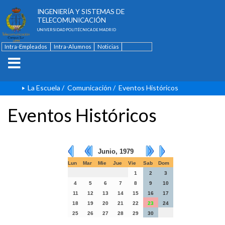
ESCUELA TÉCNICA SUPERIOR DE
INGENIERÍA Y SISTEMAS DE
TELECOMUNICACIÓN
UNIVERSIDAD POLITÉCNICA DE MADRID
Intra-Empleados
Intra-Alumnos
Noticias
Contacto
English
La Escuela
/
Comunicación
/
Eventos Históricos
Eventos Históricos
Junio, 1979
Lun
Mar
Mie
Jue
Vie
Sab
Dom
1
2
3
4
5
6
7
8
9
10
11
12
13
14
15
16
17
18
19
20
21
22
23
24
25
26
27
28
29
30