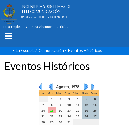
ESCUELA TÉCNICA SUPERIOR DE
INGENIERÍA Y SISTEMAS DE
TELECOMUNICACIÓN
UNIVERSIDAD POLITÉCNICA DE MADRID
Intra-Empleados
Intra-Alumnos
Noticias
Contacto
English
La Escuela
/
Comunicación
/
Eventos Históricos
Eventos Históricos
Agosto, 1978
Lun
Mar
Mie
Jue
Vie
Sab
Dom
1
2
3
4
5
6
7
8
9
10
11
12
13
14
15
16
17
18
19
20
21
22
23
24
25
26
27
28
29
30
31