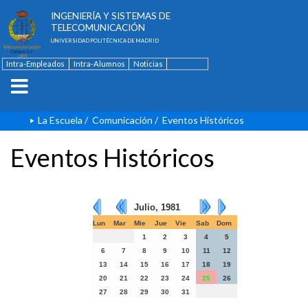
ESCUELA TÉCNICA SUPERIOR DE
INGENIERÍA Y SISTEMAS DE
TELECOMUNICACIÓN
UNIVERSIDAD POLITÉCNICA DE MADRID
Intra-Empleados
Intra-Alumnos
Noticias
Contacto
English
La Escuela
/
Comunicación
/
Eventos Históricos
Eventos Históricos
Julio, 1981
Lun
Mar
Mie
Jue
Vie
Sab
Dom
1
2
3
4
5
6
7
8
9
10
11
12
13
14
15
16
17
18
19
20
21
22
23
24
25
26
27
28
29
30
31