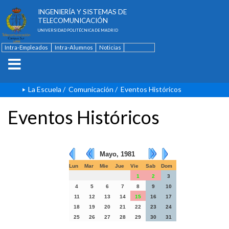
ESCUELA TÉCNICA SUPERIOR DE
INGENIERÍA Y SISTEMAS DE
TELECOMUNICACIÓN
UNIVERSIDAD POLITÉCNICA DE MADRID
Intra-Empleados
Intra-Alumnos
Noticias
Contacto
English
La Escuela
/
Comunicación
/
Eventos Históricos
Eventos Históricos
Mayo, 1981
Lun
Mar
Mie
Jue
Vie
Sab
Dom
1
2
3
4
5
6
7
8
9
10
11
12
13
14
15
16
17
18
19
20
21
22
23
24
25
26
27
28
29
30
31