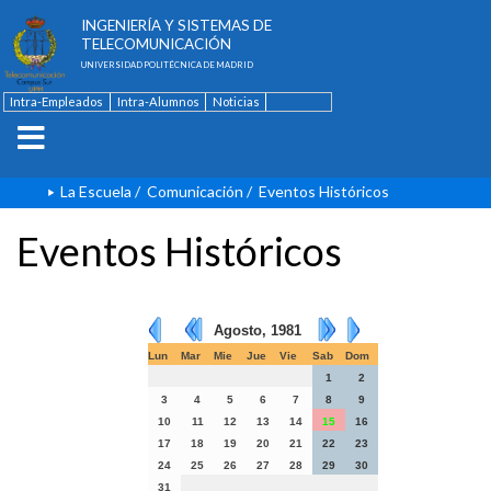
ESCUELA TÉCNICA SUPERIOR DE
INGENIERÍA Y SISTEMAS DE
TELECOMUNICACIÓN
UNIVERSIDAD POLITÉCNICA DE MADRID
Intra-Empleados
Intra-Alumnos
Noticias
Contacto
English
La Escuela
/
Comunicación
/
Eventos Históricos
Eventos Históricos
Agosto, 1981
Lun
Mar
Mie
Jue
Vie
Sab
Dom
1
2
3
4
5
6
7
8
9
10
11
12
13
14
15
16
17
18
19
20
21
22
23
24
25
26
27
28
29
30
31