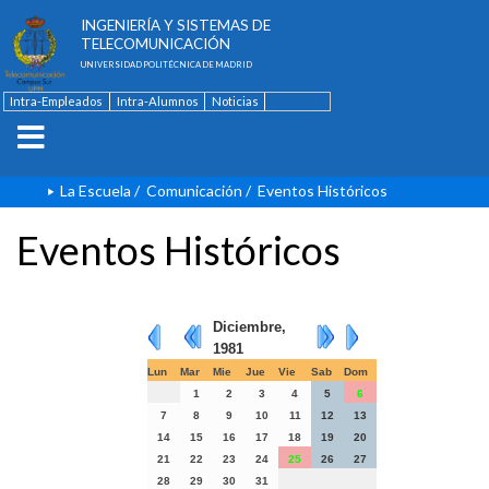
ESCUELA TÉCNICA SUPERIOR DE
INGENIERÍA Y SISTEMAS DE
TELECOMUNICACIÓN
UNIVERSIDAD POLITÉCNICA DE MADRID
Intra-Empleados
Intra-Alumnos
Noticias
Contacto
English
La Escuela
/
Comunicación
/
Eventos Históricos
Eventos Históricos
Diciembre,
1981
Lun
Mar
Mie
Jue
Vie
Sab
Dom
1
2
3
4
5
6
7
8
9
10
11
12
13
14
15
16
17
18
19
20
21
22
23
24
25
26
27
28
29
30
31