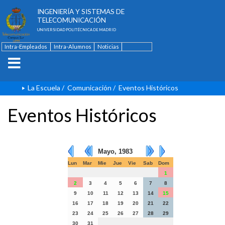
ESCUELA TÉCNICA SUPERIOR DE
INGENIERÍA Y SISTEMAS DE
TELECOMUNICACIÓN
UNIVERSIDAD POLITÉCNICA DE MADRID
Intra-Empleados
Intra-Alumnos
Noticias
Contacto
English
La Escuela
/
Comunicación
/
Eventos Históricos
Eventos Históricos
Mayo, 1983
Lun
Mar
Mie
Jue
Vie
Sab
Dom
1
2
3
4
5
6
7
8
9
10
11
12
13
14
15
16
17
18
19
20
21
22
23
24
25
26
27
28
29
30
31