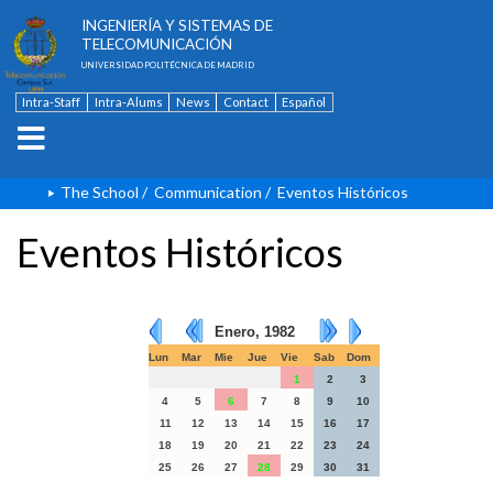
ESCUELA TÉCNICA SUPERIOR DE
INGENIERÍA Y SISTEMAS DE
TELECOMUNICACIÓN
UNIVERSIDAD POLITÉCNICA DE MADRID
Intra-Staff
Intra-Alums
News
Contact
Español
The School
/
Communication
/
Eventos Históricos
Eventos Históricos
Enero, 1982
Lun
Mar
Mie
Jue
Vie
Sab
Dom
1
2
3
4
5
6
7
8
9
10
11
12
13
14
15
16
17
18
19
20
21
22
23
24
25
26
27
28
29
30
31