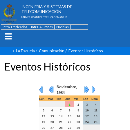
ESCUELA TÉCNICA SUPERIOR DE
INGENIERÍA Y SISTEMAS DE
TELECOMUNICACIÓN
UNIVERSIDAD POLITÉCNICA DE MADRID
Intra-Empleados
Intra-Alumnos
Noticias
Contacto
English
La Escuela
/
Comunicación
/
Eventos Históricos
Eventos Históricos
Noviembre,
1984
Lun
Mar
Mie
Jue
Vie
Sab
Dom
1
2
3
4
5
6
7
8
9
10
11
12
13
14
15
16
17
18
19
20
21
22
23
24
25
26
27
28
29
30