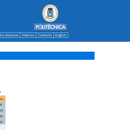
ntra-Alumnos
Noticias
Contacto
English
om
6
13
20
27