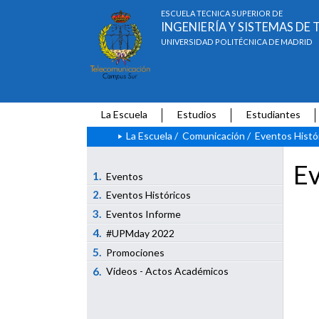
ESCUELA TÉCNICA SUPERIOR DE
INGENIERÍA Y SISTEMAS D
UNIVERSIDAD POLITÉCNICA DE MADRID
La Escuela
Estudios
Estudiantes
La Escuela
/
Comunicación
/
Eventos Histó
Ev
1.
Eventos
2.
Eventos Históricos
3.
Eventos Informe
4.
#UPMday 2022
5.
Promociones
6.
Vídeos - Actos Académicos