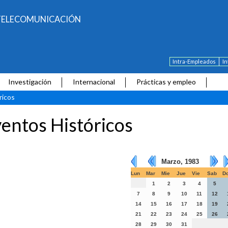
E TELECOMUNICACIÓN
Intra-Empleados
I
Investigación
Internacional
Prácticas y empleo
ricos
entos Históricos
Marzo, 1983
Lun
Mar
Mie
Jue
Vie
Sab
D
1
2
3
4
5
7
8
9
10
11
12
14
15
16
17
18
19
21
22
23
24
25
26
28
29
30
31