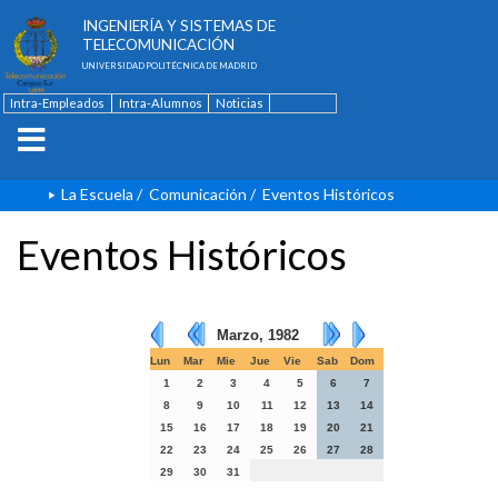
ESCUELA TÉCNICA SUPERIOR DE
INGENIERÍA Y SISTEMAS DE
TELECOMUNICACIÓN
UNIVERSIDAD POLITÉCNICA DE MADRID
Intra-Empleados
Intra-Alumnos
Noticias
Contacto
English
La Escuela
/
Comunicación
/
Eventos Históricos
Eventos Históricos
Marzo, 1982
Lun
Mar
Mie
Jue
Vie
Sab
Dom
1
2
3
4
5
6
7
8
9
10
11
12
13
14
15
16
17
18
19
20
21
22
23
24
25
26
27
28
29
30
31