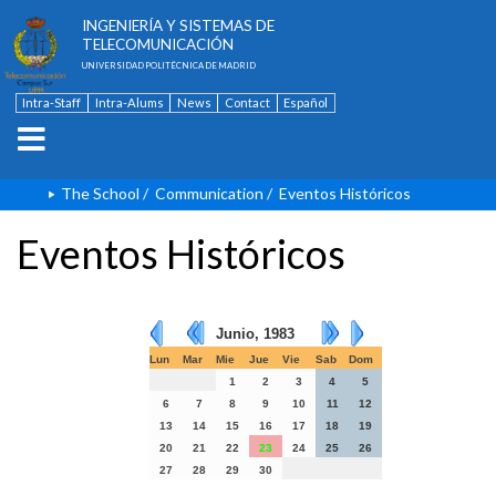
ESCUELA TÉCNICA SUPERIOR DE
INGENIERÍA Y SISTEMAS DE
TELECOMUNICACIÓN
UNIVERSIDAD POLITÉCNICA DE MADRID
Intra-Staff
Intra-Alums
News
Contact
Español
The School
/
Communication
/
Eventos Históricos
Eventos Históricos
Junio, 1983
Lun
Mar
Mie
Jue
Vie
Sab
Dom
1
2
3
4
5
6
7
8
9
10
11
12
13
14
15
16
17
18
19
20
21
22
23
24
25
26
27
28
29
30