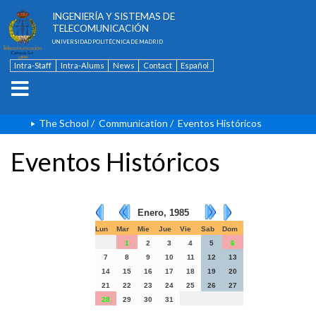
ESCUELA TÉCNICA SUPERIOR DE
INGENIERÍA Y SISTEMAS DE
TELECOMUNICACIÓN
UNIVERSIDAD POLITÉCNICA DE MADRID
Intra-Staff
Intra-Alums
News
Contact
Español
The School
/
Communication
/
Eventos Históricos
Eventos Históricos
Enero, 1985
Lun
Mar
Mie
Jue
Vie
Sab
Dom
1
2
3
4
5
6
7
8
9
10
11
12
13
14
15
16
17
18
19
20
21
22
23
24
25
26
27
28
29
30
31