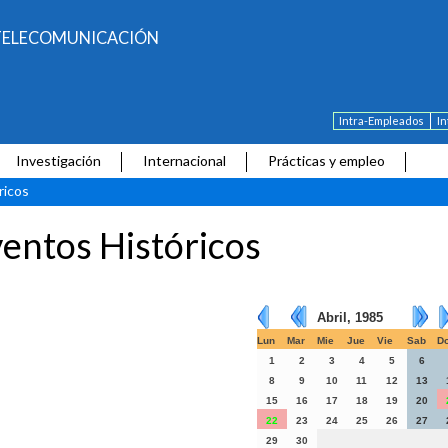
E TELECOMUNICACIÓN
Intra-Empleados
I
Investigación
Internacional
Prácticas y empleo
ricos
entos Históricos
Abril, 1985
Lun
Mar
Mie
Jue
Vie
Sab
D
1
2
3
4
5
6
8
9
10
11
12
13
15
16
17
18
19
20
22
23
24
25
26
27
29
30