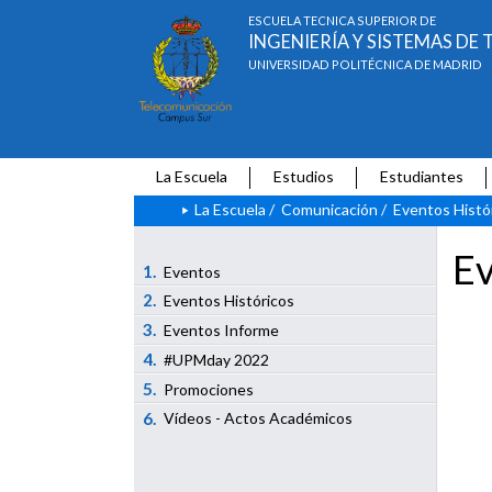
ESCUELA TÉCNICA SUPERIOR DE
INGENIERÍA Y SISTEMAS D
UNIVERSIDAD POLITÉCNICA DE MADRID
La Escuela
Estudios
Estudiantes
La Escuela
/
Comunicación
/
Eventos Histó
Ev
1.
Eventos
2.
Eventos Históricos
3.
Eventos Informe
4.
#UPMday 2022
5.
Promociones
6.
Vídeos - Actos Académicos