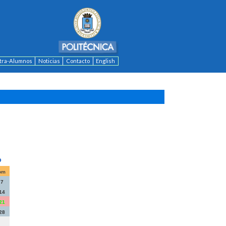
ntra-Alumnos
Noticias
Contacto
English
om
7
14
21
28