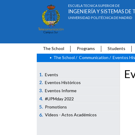
ESCUELA TÉCNICA SUPERIOR DE
INGENIERÍA Y SISTEMAS D
UNIVERSIDAD POLITÉCNICA DE MADRID
The School
Programs
Students
The School
/
Communication
/
Eventos His
Ev
1.
Events
2.
Eventos Históricos
3.
Eventos Informe
4.
#UPMday 2022
5.
Promotions
6.
Vídeos - Actos Académicos