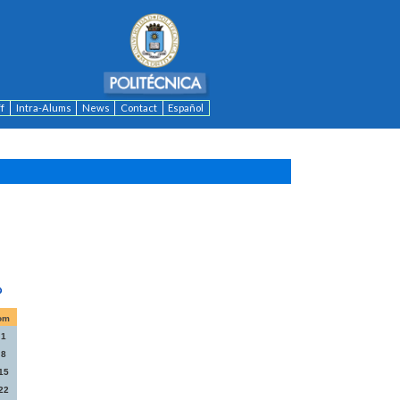
ff
Intra-Alums
News
Contact
Español
om
1
8
15
22