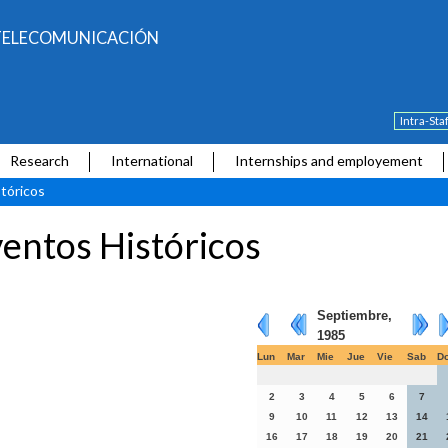
E TELECOMUNICACIÓN
Intra-Sta
Research
International
Internships and employement
tóricos
entos Históricos
Septiembre,
1985
Lun
Mar
Mie
Jue
Vie
Sab
D
2
3
4
5
6
7
9
10
11
12
13
14
16
17
18
19
20
21