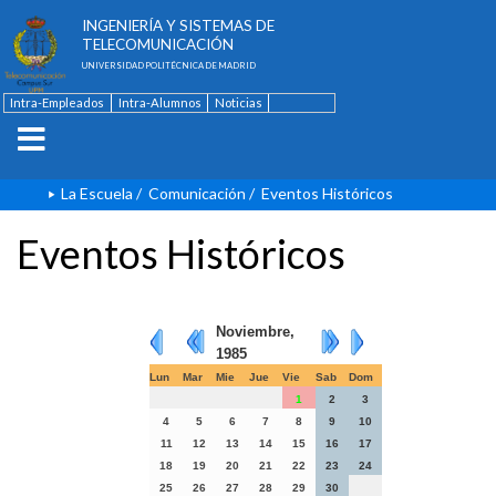
ESCUELA TÉCNICA SUPERIOR DE
INGENIERÍA Y SISTEMAS DE
TELECOMUNICACIÓN
UNIVERSIDAD POLITÉCNICA DE MADRID
Intra-Empleados
Intra-Alumnos
Noticias
Contacto
English
La Escuela
/
Comunicación
/
Eventos Históricos
Eventos Históricos
Noviembre,
1985
Lun
Mar
Mie
Jue
Vie
Sab
Dom
1
2
3
4
5
6
7
8
9
10
11
12
13
14
15
16
17
18
19
20
21
22
23
24
25
26
27
28
29
30