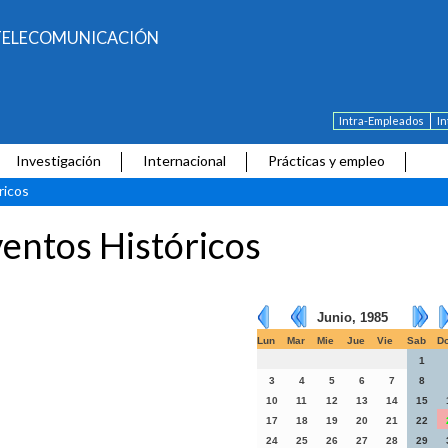
E TELECOMUNICACIÓN
Intra-Empleados
I
Investigación
Internacional
Prácticas y empleo
ricos
entos Históricos
Junio, 1985
Lun
Mar
Mie
Jue
Vie
Sab
D
1
3
4
5
6
7
8
10
11
12
13
14
15
17
18
19
20
21
22
24
25
26
27
28
29