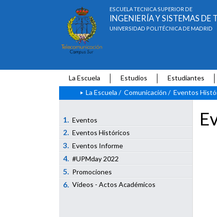
ESCUELA TÉCNICA SUPERIOR DE
INGENIERÍA Y SISTEMAS D
UNIVERSIDAD POLITÉCNICA DE MADRID
La Escuela
Estudios
Estudiantes
La Escuela
/
Comunicación
/
Eventos Histó
Ev
1.
Eventos
2.
Eventos Históricos
3.
Eventos Informe
4.
#UPMday 2022
5.
Promociones
6.
Vídeos - Actos Académicos