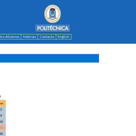
ntra-Alumnos
Noticias
Contacto
English
om
2
9
16
23
30