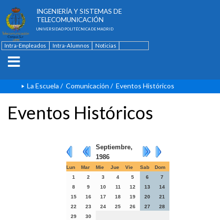
ESCUELA TÉCNICA SUPERIOR DE
INGENIERÍA Y SISTEMAS DE
TELECOMUNICACIÓN
UNIVERSIDAD POLITÉCNICA DE MADRID
Intra-Empleados
Intra-Alumnos
Noticias
Contacto
English
La Escuela
/
Comunicación
/
Eventos Históricos
Eventos Históricos
Septiembre,
1986
Lun
Mar
Mie
Jue
Vie
Sab
Dom
1
2
3
4
5
6
7
8
9
10
11
12
13
14
15
16
17
18
19
20
21
22
23
24
25
26
27
28
29
30