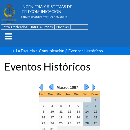
ESCUELA TÉCNICA SUPERIOR DE
INGENIERÍA Y SISTEMAS DE
TELECOMUNICACIÓN
UNIVERSIDAD POLITÉCNICA DE MADRID
Intra-Empleados
Intra-Alumnos
Noticias
Contacto
English
La Escuela
/
Comunicación
/
Eventos Históricos
Eventos Históricos
Marzo, 1987
Lun
Mar
Mie
Jue
Vie
Sab
Dom
1
2
3
4
5
6
7
8
9
10
11
12
13
14
15
16
17
18
19
20
21
22
23
24
25
26
27
28
29
30
31