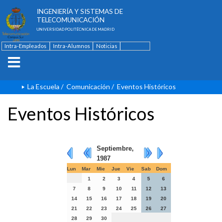
ESCUELA TÉCNICA SUPERIOR DE
INGENIERÍA Y SISTEMAS DE
TELECOMUNICACIÓN
UNIVERSIDAD POLITÉCNICA DE MADRID
Intra-Empleados
Intra-Alumnos
Noticias
Contacto
English
La Escuela
/
Comunicación
/
Eventos Históricos
Eventos Históricos
Septiembre,
1987
Lun
Mar
Mie
Jue
Vie
Sab
Dom
1
2
3
4
5
6
7
8
9
10
11
12
13
14
15
16
17
18
19
20
21
22
23
24
25
26
27
28
29
30