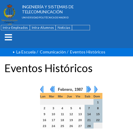
ESCUELA TÉCNICA SUPERIOR DE
INGENIERÍA Y SISTEMAS DE
TELECOMUNICACIÓN
UNIVERSIDAD POLITÉCNICA DE MADRID
Intra-Empleados
Intra-Alumnos
Noticias
Contacto
English
La Escuela
/
Comunicación
/
Eventos Históricos
Eventos Históricos
Febrero, 1987
Lun
Mar
Mie
Jue
Vie
Sab
Dom
1
2
3
4
5
6
7
8
9
10
11
12
13
14
15
16
17
18
19
20
21
22
23
24
25
26
27
28