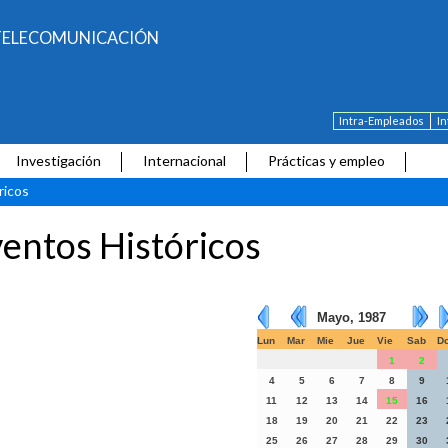
E TELECOMUNICACIÓN
Intra-Empleados
I
Investigación
Internacional
Prácticas y empleo
ricos
entos Históricos
Mayo, 1987
Lun
Mar
Mie
Jue
Vie
Sab
D
1
2
4
5
6
7
8
9
11
12
13
14
15
16
18
19
20
21
22
23
25
26
27
28
29
30