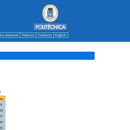
ntra-Alumnos
Noticias
Contacto
English
om
3
10
17
24
31