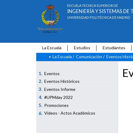
ESCUELA TÉCNICA SUPERIOR DE
INGENIERÍA Y SISTEMAS D
UNIVERSIDAD POLITÉCNICA DE MADRID
La Escuela
Estudios
Estudiantes
La Escuela
/
Comunicación
/
Eventos Histó
Ev
1.
Eventos
2.
Eventos Históricos
3.
Eventos Informe
4.
#UPMday 2022
5.
Promociones
6.
Vídeos - Actos Académicos