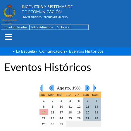
ESCUELA TÉCNICA SUPERIOR DE
INGENIERÍA Y SISTEMAS DE
TELECOMUNICACIÓN
UNIVERSIDAD POLITÉCNICA DE MADRID
Intra-Empleados
Intra-Alumnos
Noticias
Contacto
English
La Escuela
/
Comunicación
/
Eventos Históricos
Eventos Históricos
Agosto, 1988
Lun
Mar
Mie
Jue
Vie
Sab
Dom
1
2
3
4
5
6
7
8
9
10
11
12
13
14
15
16
17
18
19
20
21
22
23
24
25
26
27
28
29
30
31