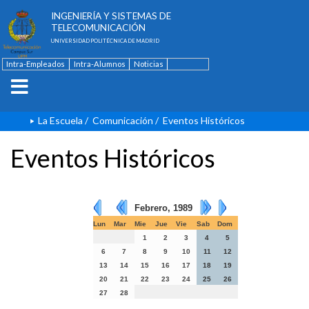
ESCUELA TÉCNICA SUPERIOR DE
INGENIERÍA Y SISTEMAS DE
TELECOMUNICACIÓN
UNIVERSIDAD POLITÉCNICA DE MADRID
Intra-Empleados
Intra-Alumnos
Noticias
Contacto
English
La Escuela
/
Comunicación
/
Eventos Históricos
Eventos Históricos
Febrero, 1989
Lun
Mar
Mie
Jue
Vie
Sab
Dom
1
2
3
4
5
6
7
8
9
10
11
12
13
14
15
16
17
18
19
20
21
22
23
24
25
26
27
28