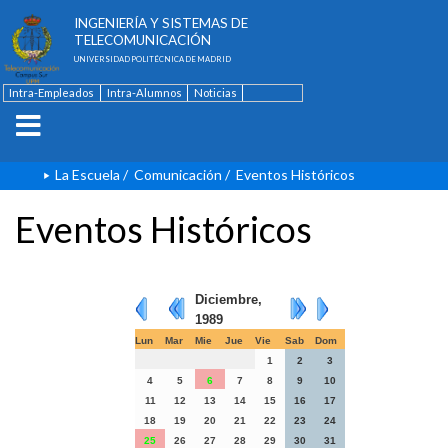
ESCUELA TÉCNICA SUPERIOR DE
INGENIERÍA Y SISTEMAS DE
TELECOMUNICACIÓN
UNIVERSIDAD POLITÉCNICA DE MADRID
Intra-Empleados
Intra-Alumnos
Noticias
Contacto
English
La Escuela
/
Comunicación
/
Eventos Históricos
Eventos Históricos
Diciembre,
1989
Lun
Mar
Mie
Jue
Vie
Sab
Dom
1
2
3
4
5
6
7
8
9
10
11
12
13
14
15
16
17
18
19
20
21
22
23
24
25
26
27
28
29
30
31