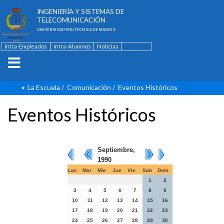
ESCUELA TÉCNICA SUPERIOR DE
INGENIERÍA Y SISTEMAS DE
TELECOMUNICACIÓN
UNIVERSIDAD POLITÉCNICA DE MADRID
Intra-Empleados
Intra-Alumnos
Noticias
Contacto
English
La Escuela
/
Comunicación
/
Eventos Históricos
Eventos Históricos
Septiembre,
1990
Lun
Mar
Mie
Jue
Vie
Sab
Dom
1
2
3
4
5
6
7
8
9
10
11
12
13
14
15
16
17
18
19
20
21
22
23
24
25
26
27
28
29
30