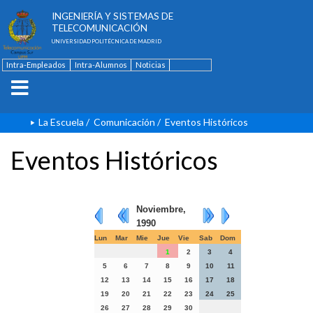
ESCUELA TÉCNICA SUPERIOR DE
INGENIERÍA Y SISTEMAS DE
TELECOMUNICACIÓN
UNIVERSIDAD POLITÉCNICA DE MADRID
Intra-Empleados
Intra-Alumnos
Noticias
Contacto
English
La Escuela
/
Comunicación
/
Eventos Históricos
Eventos Históricos
Noviembre,
1990
Lun
Mar
Mie
Jue
Vie
Sab
Dom
1
2
3
4
5
6
7
8
9
10
11
12
13
14
15
16
17
18
19
20
21
22
23
24
25
26
27
28
29
30