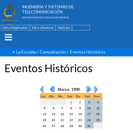
ESCUELA TÉCNICA SUPERIOR DE
INGENIERÍA Y SISTEMAS DE
TELECOMUNICACIÓN
UNIVERSIDAD POLITÉCNICA DE MADRID
Intra-Empleados
Intra-Alumnos
Noticias
Contacto
English
La Escuela
/
Comunicación
/
Eventos Históricos
Eventos Históricos
Marzo, 1990
Lun
Mar
Mie
Jue
Vie
Sab
Dom
1
2
3
4
5
6
7
8
9
10
11
12
13
14
15
16
17
18
19
20
21
22
23
24
25
26
27
28
29
30
31