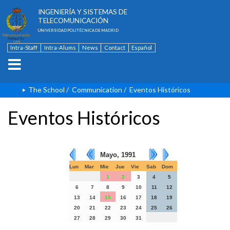
ESCUELA TÉCNICA SUPERIOR DE
INGENIERÍA Y SISTEMAS DE
TELECOMUNICACIÓN
UNIVERSIDAD POLITÉCNICA DE MADRID
Intra-Staff
Intra-Alums
News
Contact
Español
The School
/
Communication
/
Eventos Históricos
Eventos Históricos
Mayo, 1991
Lun
Mar
Mie
Jue
Vie
Sab
Dom
1
2
3
4
5
6
7
8
9
10
11
12
13
14
15
16
17
18
19
20
21
22
23
24
25
26
27
28
29
30
31