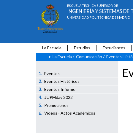
ESCUELA TÉCNICA SUPERIOR DE
INGENIERÍA Y SISTEMAS D
UNIVERSIDAD POLITÉCNICA DE MADRID
La Escuela
Estudios
Estudiantes
La Escuela
/
Comunicación
/
Eventos Histó
Ev
1.
Eventos
2.
Eventos Históricos
3.
Eventos Informe
4.
#UPMday 2022
5.
Promociones
6.
Vídeos - Actos Académicos