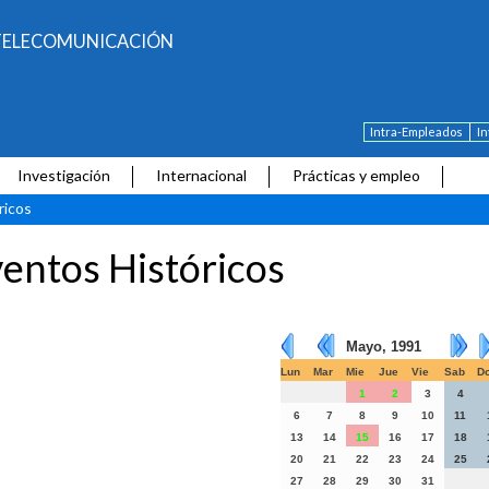
E TELECOMUNICACIÓN
Intra-Empleados
I
Investigación
Internacional
Prácticas y empleo
ricos
entos Históricos
Mayo, 1991
Lun
Mar
Mie
Jue
Vie
Sab
D
1
2
3
4
6
7
8
9
10
11
13
14
15
16
17
18
20
21
22
23
24
25
27
28
29
30
31