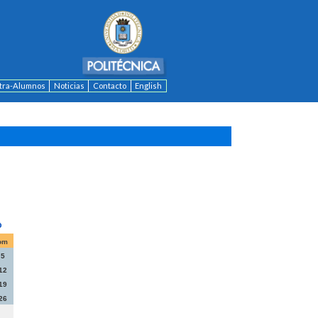
ntra-Alumnos
Noticias
Contacto
English
om
5
12
19
26