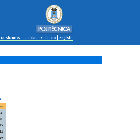
ntra-Alumnos
Noticias
Contacto
English
om
1
8
15
22
29