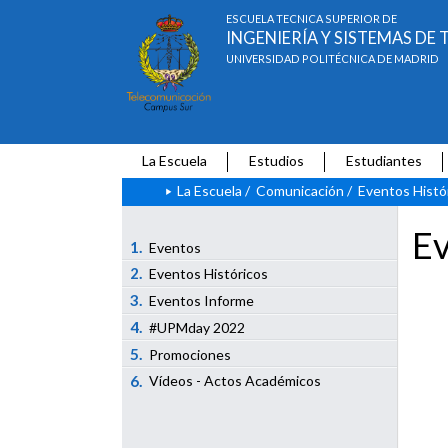
ESCUELA TÉCNICA SUPERIOR DE
INGENIERÍA Y SISTEMAS D
UNIVERSIDAD POLITÉCNICA DE MADRID
La Escuela
Estudios
Estudiantes
La Escuela
/
Comunicación
/
Eventos Histó
Ev
1.
Eventos
2.
Eventos Históricos
3.
Eventos Informe
4.
#UPMday 2022
5.
Promociones
6.
Vídeos - Actos Académicos