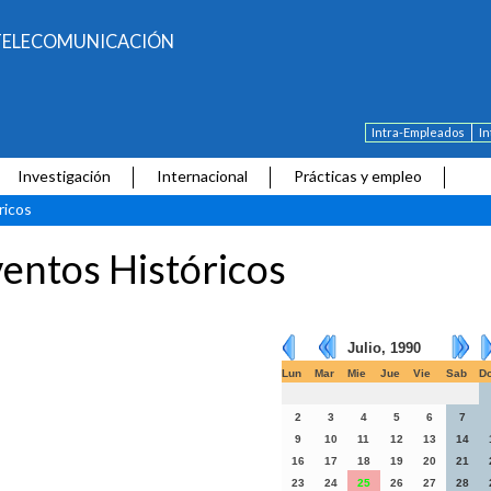
E TELECOMUNICACIÓN
Intra-Empleados
I
Investigación
Internacional
Prácticas y empleo
ricos
entos Históricos
Julio, 1990
Lun
Mar
Mie
Jue
Vie
Sab
D
2
3
4
5
6
7
9
10
11
12
13
14
16
17
18
19
20
21
23
24
25
26
27
28