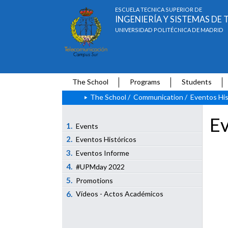
ESCUELA TÉCNICA SUPERIOR DE
INGENIERÍA Y SISTEMAS D
UNIVERSIDAD POLITÉCNICA DE MADRID
The School
Programs
Students
The School
/
Communication
/
Eventos His
Ev
1.
Events
2.
Eventos Históricos
3.
Eventos Informe
4.
#UPMday 2022
5.
Promotions
6.
Vídeos - Actos Académicos