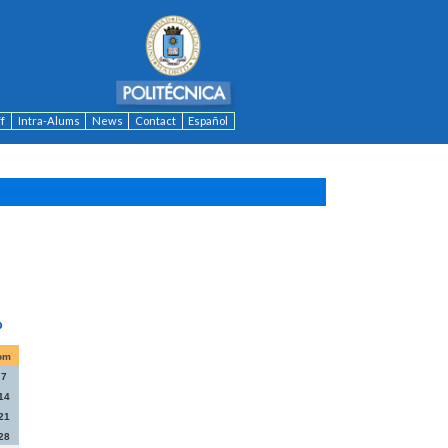
ff
Intra-Alums
News
Contact
Español
om
7
14
21
28