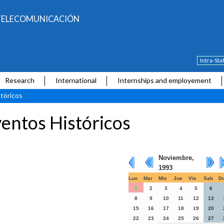
E TELECOMUNICACIÓN
Intra-Sta
Research
International
Internships and employement
tóricos
entos Históricos
Noviembre,
1993
Lun
Mar
Mie
Jue
Vie
Sab
D
1
2
3
4
5
6
8
9
10
11
12
13
15
16
17
18
19
20
22
23
24
25
26
27