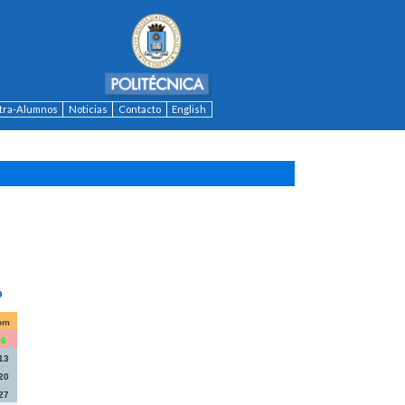
ntra-Alumnos
Noticias
Contacto
English
om
6
13
20
27