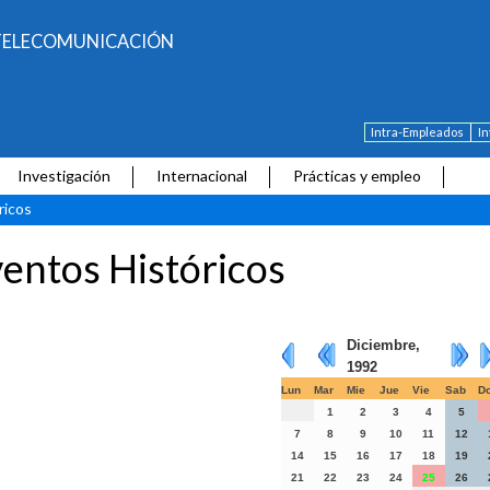
E TELECOMUNICACIÓN
Intra-Empleados
I
Investigación
Internacional
Prácticas y empleo
ricos
entos Históricos
Diciembre,
1992
Lun
Mar
Mie
Jue
Vie
Sab
D
1
2
3
4
5
7
8
9
10
11
12
14
15
16
17
18
19
21
22
23
24
25
26