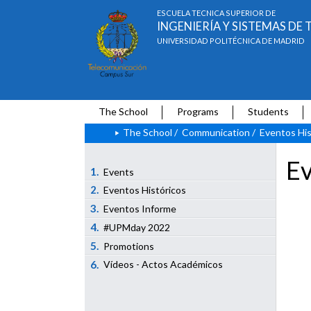
ESCUELA TÉCNICA SUPERIOR DE
INGENIERÍA Y SISTEMAS D
UNIVERSIDAD POLITÉCNICA DE MADRID
The School
Programs
Students
The School
/
Communication
/
Eventos His
Ev
1.
Events
2.
Eventos Históricos
3.
Eventos Informe
4.
#UPMday 2022
5.
Promotions
6.
Vídeos - Actos Académicos