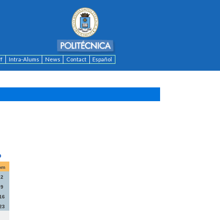
ff
Intra-Alums
News
Contact
Español
om
2
9
16
23