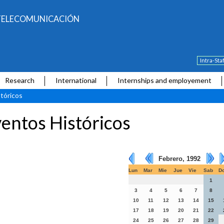
E TELECOMUNICACIÓN
Intra-Sta
Research
International
Internships and employement
tóricos
entos Históricos
Febrero, 1992
Lun
Mar
Mie
Jue
Vie
Sab
D
1
3
4
5
6
7
8
10
11
12
13
14
15
17
18
19
20
21
22
24
25
26
27
28
29