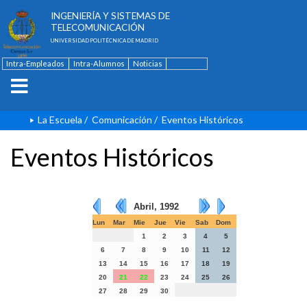
ESCUELA TÉCNICA SUPERIOR DE
INGENIERÍA Y SISTEMAS DE
TELECOMUNICACIÓN
UNIVERSIDAD POLITÉCNICA DE MADRID
Intra-Empleados
Intra-Alumnos
Noticias
Contacto
English
La Escuela
/
Comunicación
/
Eventos Históricos
Eventos Históricos
Abril, 1992
Lun
Mar
Mie
Jue
Vie
Sab
Dom
1
2
3
4
5
6
7
8
9
10
11
12
13
14
15
16
17
18
19
20
21
22
23
24
25
26
27
28
29
30