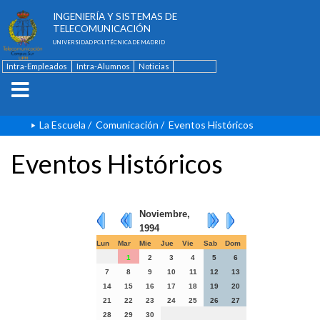
ESCUELA TÉCNICA SUPERIOR DE
INGENIERÍA Y SISTEMAS DE
TELECOMUNICACIÓN
UNIVERSIDAD POLITÉCNICA DE MADRID
Intra-Empleados
Intra-Alumnos
Noticias
Contacto
English
La Escuela
/
Comunicación
/
Eventos Históricos
Eventos Históricos
Noviembre,
1994
Lun
Mar
Mie
Jue
Vie
Sab
Dom
1
2
3
4
5
6
7
8
9
10
11
12
13
14
15
16
17
18
19
20
21
22
23
24
25
26
27
28
29
30