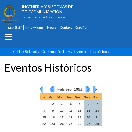
ESCUELA TÉCNICA SUPERIOR DE
INGENIERÍA Y SISTEMAS DE
TELECOMUNICACIÓN
UNIVERSIDAD POLITÉCNICA DE MADRID
Intra-Staff
Intra-Alums
News
Contact
Español
The School
/
Communication
/
Eventos Históricos
Eventos Históricos
Febrero, 1993
Lun
Mar
Mie
Jue
Vie
Sab
Dom
1
2
3
4
5
6
7
8
9
10
11
12
13
14
15
16
17
18
19
20
21
22
23
24
25
26
27
28