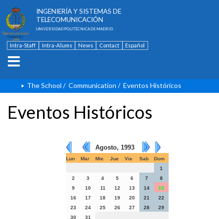
ESCUELA TÉCNICA SUPERIOR DE
INGENIERÍA Y SISTEMAS DE
TELECOMUNICACIÓN
UNIVERSIDAD POLITÉCNICA DE MADRID
Intra-Staff
Intra-Alums
News
Contact
Español
The School
/
Communication
/
Eventos Históricos
Eventos Históricos
Agosto, 1993
Lun
Mar
Mie
Jue
Vie
Sab
Dom
1
2
3
4
5
6
7
8
9
10
11
12
13
14
15
16
17
18
19
20
21
22
23
24
25
26
27
28
29
30
31