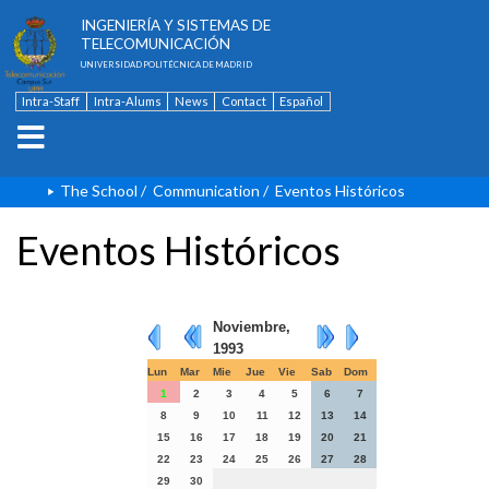
ESCUELA TÉCNICA SUPERIOR DE
INGENIERÍA Y SISTEMAS DE
TELECOMUNICACIÓN
UNIVERSIDAD POLITÉCNICA DE MADRID
Intra-Staff
Intra-Alums
News
Contact
Español
The School
/
Communication
/
Eventos Históricos
Eventos Históricos
Noviembre,
1993
Lun
Mar
Mie
Jue
Vie
Sab
Dom
1
2
3
4
5
6
7
8
9
10
11
12
13
14
15
16
17
18
19
20
21
22
23
24
25
26
27
28
29
30