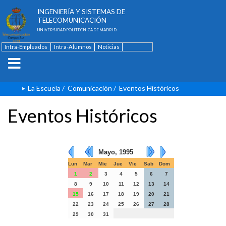
ESCUELA TÉCNICA SUPERIOR DE
INGENIERÍA Y SISTEMAS DE
TELECOMUNICACIÓN
UNIVERSIDAD POLITÉCNICA DE MADRID
Intra-Empleados
Intra-Alumnos
Noticias
Contacto
English
La Escuela
/
Comunicación
/
Eventos Históricos
Eventos Históricos
Mayo, 1995
Lun
Mar
Mie
Jue
Vie
Sab
Dom
1
2
3
4
5
6
7
8
9
10
11
12
13
14
15
16
17
18
19
20
21
22
23
24
25
26
27
28
29
30
31