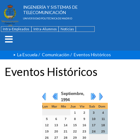
ESCUELA TÉCNICA SUPERIOR DE
INGENIERÍA Y SISTEMAS DE
TELECOMUNICACIÓN
UNIVERSIDAD POLITÉCNICA DE MADRID
Intra-Empleados
Intra-Alumnos
Noticias
Contacto
English
La Escuela
/
Comunicación
/
Eventos Históricos
Eventos Históricos
Septiembre,
1994
Lun
Mar
Mie
Jue
Vie
Sab
Dom
1
2
3
4
5
6
7
8
9
10
11
12
13
14
15
16
17
18
19
20
21
22
23
24
25
26
27
28
29
30