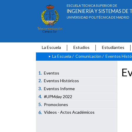
ESCUELA TÉCNICA SUPERIOR DE
INGENIERÍA Y SISTEMAS D
UNIVERSIDAD POLITÉCNICA DE MADRID
La Escuela
Estudios
Estudiantes
La Escuela
/
Comunicación
/
Eventos Histó
Ev
1.
Eventos
2.
Eventos Históricos
3.
Eventos Informe
4.
#UPMday 2022
5.
Promociones
6.
Vídeos - Actos Académicos