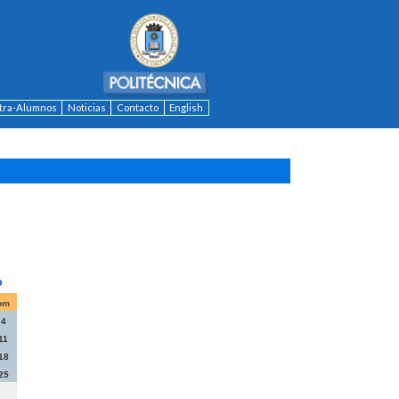
ntra-Alumnos
Noticias
Contacto
English
om
4
11
18
25