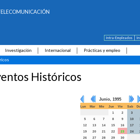
E TELECOMUNICACIÓN
Intra-Empleados
I
Investigación
Internacional
Prácticas y empleo
ricos
entos Históricos
Junio, 1995
Lun
Mar
Mie
Jue
Vie
Sab
D
1
2
3
5
6
7
8
9
10
12
13
14
15
16
17
19
20
21
22
23
24
26
27
28
29
30