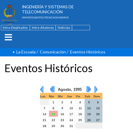
ESCUELA TÉCNICA SUPERIOR DE
INGENIERÍA Y SISTEMAS DE
TELECOMUNICACIÓN
UNIVERSIDAD POLITÉCNICA DE MADRID
Intra-Empleados
Intra-Alumnos
Noticias
Contacto
English
La Escuela
/
Comunicación
/
Eventos Históricos
Eventos Históricos
Agosto, 1995
Lun
Mar
Mie
Jue
Vie
Sab
Dom
1
2
3
4
5
6
7
8
9
10
11
12
13
14
15
16
17
18
19
20
21
22
23
24
25
26
27
28
29
30
31