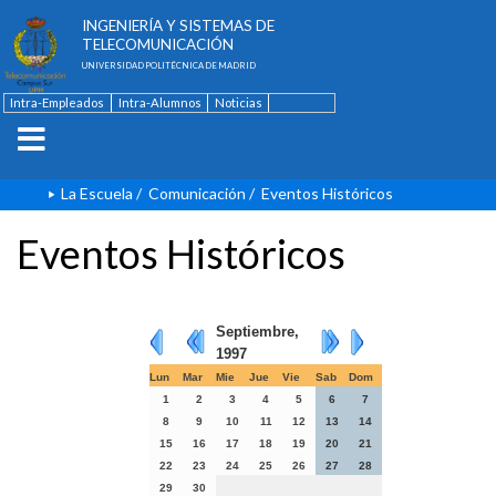
ESCUELA TÉCNICA SUPERIOR DE
INGENIERÍA Y SISTEMAS DE
TELECOMUNICACIÓN
UNIVERSIDAD POLITÉCNICA DE MADRID
Intra-Empleados
Intra-Alumnos
Noticias
Contacto
English
La Escuela
/
Comunicación
/
Eventos Históricos
Eventos Históricos
Septiembre,
1997
Lun
Mar
Mie
Jue
Vie
Sab
Dom
1
2
3
4
5
6
7
8
9
10
11
12
13
14
15
16
17
18
19
20
21
22
23
24
25
26
27
28
29
30