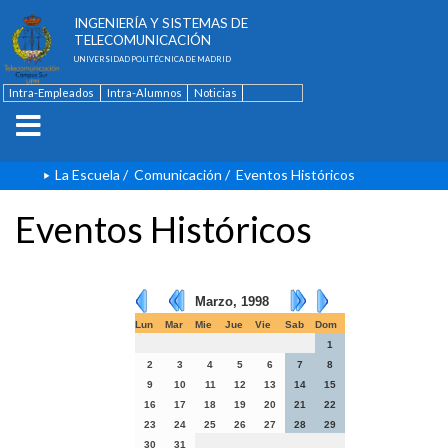
ESCUELA TÉCNICA SUPERIOR DE
INGENIERÍA Y SISTEMAS DE
TELECOMUNICACIÓN
UNIVERSIDAD POLITÉCNICA DE MADRID
Intra-Empleados
Intra-Alumnos
Noticias
Contacto
English
La Escuela
/
Comunicación
/
Eventos Históricos
Eventos Históricos
Marzo, 1998
Lun
Mar
Mie
Jue
Vie
Sab
Dom
1
2
3
4
5
6
7
8
9
10
11
12
13
14
15
16
17
18
19
20
21
22
23
24
25
26
27
28
29
30
31