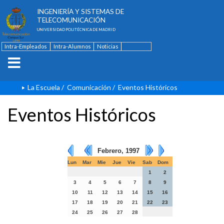
ESCUELA TÉCNICA SUPERIOR DE
INGENIERÍA Y SISTEMAS DE
TELECOMUNICACIÓN
UNIVERSIDAD POLITÉCNICA DE MADRID
Intra-Empleados
Intra-Alumnos
Noticias
Contacto
English
La Escuela
/
Comunicación
/
Eventos Históricos
Eventos Históricos
Febrero, 1997
Lun
Mar
Mie
Jue
Vie
Sab
Dom
1
2
3
4
5
6
7
8
9
10
11
12
13
14
15
16
17
18
19
20
21
22
23
24
25
26
27
28