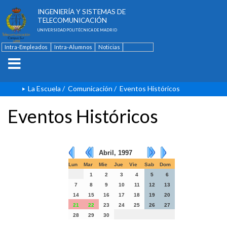
ESCUELA TÉCNICA SUPERIOR DE
INGENIERÍA Y SISTEMAS DE
TELECOMUNICACIÓN
UNIVERSIDAD POLITÉCNICA DE MADRID
Intra-Empleados
Intra-Alumnos
Noticias
Contacto
English
La Escuela
/
Comunicación
/
Eventos Históricos
Eventos Históricos
Abril, 1997
Lun
Mar
Mie
Jue
Vie
Sab
Dom
1
2
3
4
5
6
7
8
9
10
11
12
13
14
15
16
17
18
19
20
21
22
23
24
25
26
27
28
29
30