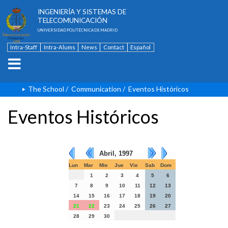
ESCUELA TÉCNICA SUPERIOR DE
INGENIERÍA Y SISTEMAS DE
TELECOMUNICACIÓN
UNIVERSIDAD POLITÉCNICA DE MADRID
Intra-Staff
Intra-Alums
News
Contact
Español
The School
/
Communication
/
Eventos Históricos
Eventos Históricos
Abril, 1997
Lun
Mar
Mie
Jue
Vie
Sab
Dom
1
2
3
4
5
6
7
8
9
10
11
12
13
14
15
16
17
18
19
20
21
22
23
24
25
26
27
28
29
30