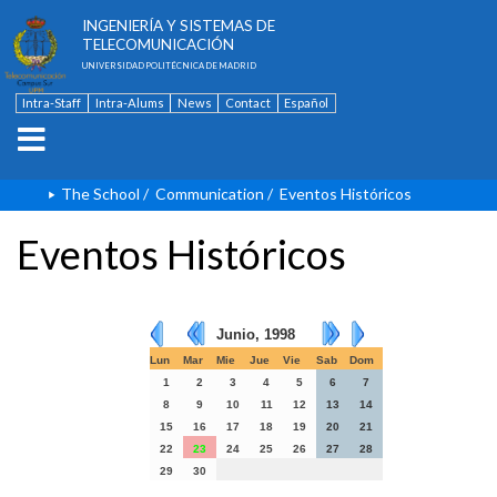
ESCUELA TÉCNICA SUPERIOR DE
INGENIERÍA Y SISTEMAS DE
TELECOMUNICACIÓN
UNIVERSIDAD POLITÉCNICA DE MADRID
Intra-Staff
Intra-Alums
News
Contact
Español
The School
/
Communication
/
Eventos Históricos
Eventos Históricos
Junio, 1998
Lun
Mar
Mie
Jue
Vie
Sab
Dom
1
2
3
4
5
6
7
8
9
10
11
12
13
14
15
16
17
18
19
20
21
22
23
24
25
26
27
28
29
30