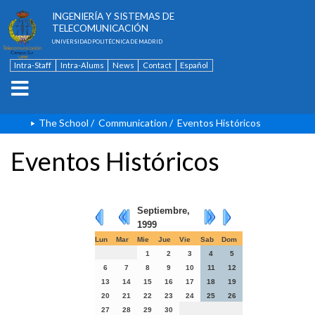
ESCUELA TÉCNICA SUPERIOR DE
INGENIERÍA Y SISTEMAS DE
TELECOMUNICACIÓN
UNIVERSIDAD POLITÉCNICA DE MADRID
Intra-Staff
Intra-Alums
News
Contact
Español
The School
/
Communication
/
Eventos Históricos
Eventos Históricos
Septiembre,
1999
Lun
Mar
Mie
Jue
Vie
Sab
Dom
1
2
3
4
5
6
7
8
9
10
11
12
13
14
15
16
17
18
19
20
21
22
23
24
25
26
27
28
29
30